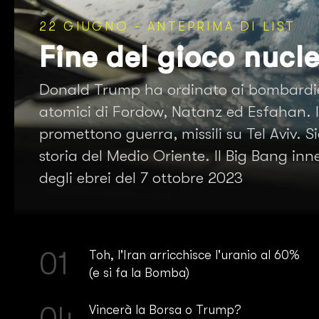
22 GIUGNO
- ANTEPRIMA DI LIST
Fine del gioco nucl
Donald Trump ha ordinato ai bombardieri s
atomici di Fordow, Natanz ed Esfahan. Il
promettono guerra, missili su Tel Aviv. S
storia del Medio Oriente. Il Big Bang inn
degli ebrei del 7 ottobre 2023
01
Toh, l'Iran arricchisce l'uranio al 60%
(e si fa la Bomba)
04
Vincerà la Borsa o Trump?