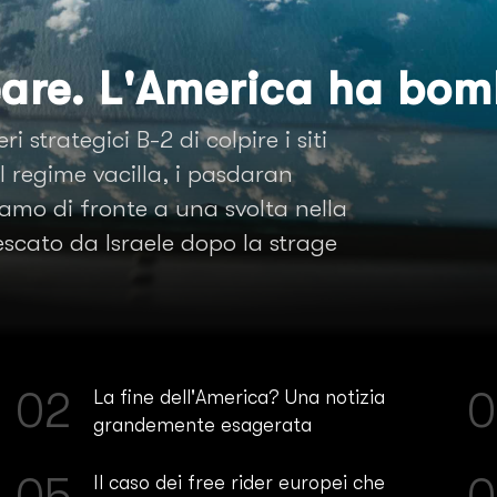
eare. L'America ha bom
trategici B-2 di colpire i siti
 regime vacilla, i pasdaran
iamo di fronte a una svolta nella
escato da Israele dopo la strage
02
0
La fine dell'America? Una notizia
grandemente esagerata
05
0
Il caso dei free rider europei che