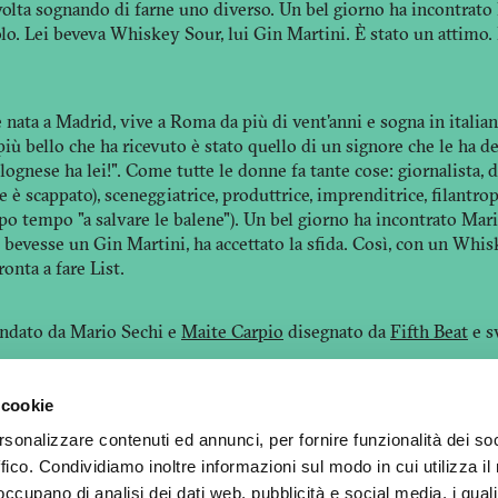
 volta sognando di farne uno diverso. Un bel giorno ha incontrato
olo. Lei beveva Whiskey Sour, lui Gin Martini. È stato un attimo.
nata a Madrid, vive a Roma da più di vent'anni e sogna in italiano
ù bello che ha ricevuto è stato quello di un signore che le ha de
lognese ha lei!". Come tutte le donne fa tante cose: giornalista, 
 le è scappato), sceneggiatrice, produttrice, imprenditrice, filantro
o tempo "a salvare le balene"). Un bel giorno ha incontrato Mari
 bevesse un Gin Martini, ha accettato la sfida. Così, con un Whi
onta a fare List.
fondato da Mario Sechi e
Maite Carpio
disegnato da
Fifth Beat
e s
 cookie
26 List - All rights reserved.
Privacy Policy
-
Ultime notizie
rsonalizzare contenuti ed annunci, per fornire funzionalità dei so
ffico. Condividiamo inoltre informazioni sul modo in cui utilizza il 
 occupano di analisi dei dati web, pubblicità e social media, i qual