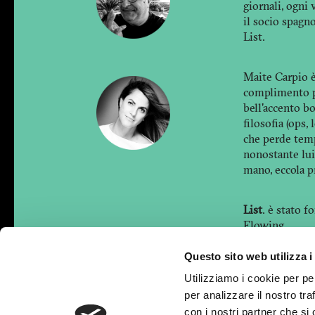
giornali, ogni
il socio spagn
List.
Maite Carpio è 
complimento pi
bell'accento bo
filosofia (ops,
che perde temp
nonostante lui
mano, eccola pr
List
. è stato 
Flowing
Questo sito web utilizza i
Copyright © 20
Utilizziamo i cookie per pe
per analizzare il nostro tra
con i nostri partner che si