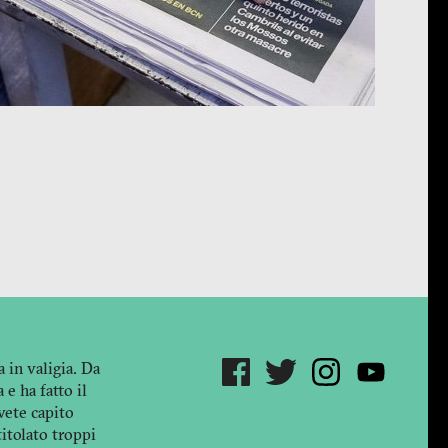
a in valigia. Da
 e ha fatto il
avete capito
titolato troppi