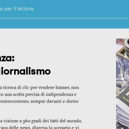
 per il lettore.
za:
giornalismo
la ricerca di clic per vendere banner, non
to una scelta precisa di indipendenza e
o controcorrente, sempre davanti e dietro
na visione a 360 gradi dei fatti del mondo,
 caos delle news, disegna lo scenario e vi