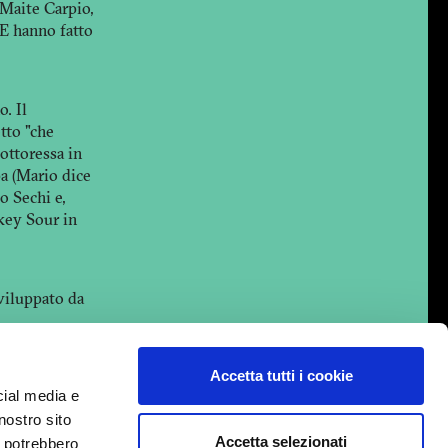
 Maite Carpio,
 E hanno fatto
. Il
tto "che
dottoressa in
pa (Mario dice
o Sechi e,
skey Sour in
viluppato da
Accetta tutti i cookie
cial media e
nostro sito
Accetta selezionati
i potrebbero