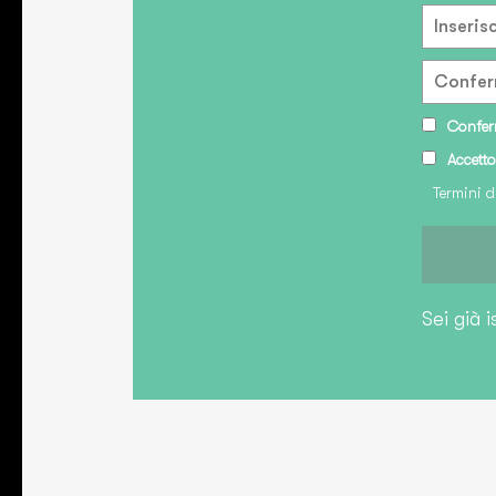
Conferm
Accetto
Termini d
Sei già i