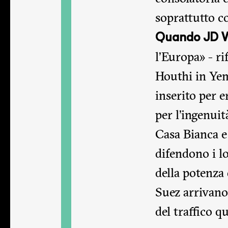
soprattutto c
Quando JD 
l’Europa» - r
Houthi in Yeme
inserito per e
per l’ingenuit
Casa Bianca e
difendono i l
della potenza
Suez arrivano
del traffico q