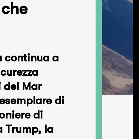
i che
a continua a
sicurezza
i del Mar
 esemplare di
oniere di
a Trump, la