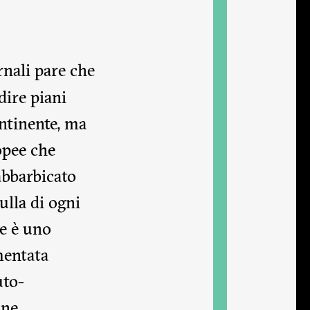
rnali pare che
dire piani
ontinente, ma
opee che
abbarbicato
ulla di ogni
le è uno
mentata
uto-
ne,