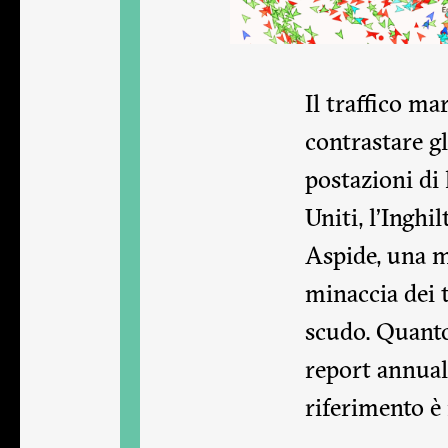
Il traffico ma
contrastare g
postazioni di 
Uniti, l’Inghi
Aspide, una m
minaccia dei t
scudo. Quanto 
report annuale
riferimento è i