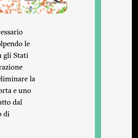
cessario
olpendo le
 gli Stati
erazione
liminare la
corta e uno
atto dal
o di