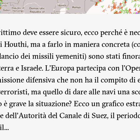
rittimo deve essere sicuro, ecco perché è ne
li Houthi, ma a farlo in maniera concreta (c
lancio dei missili yemeniti) sono stati finora
lterra e Israele. L’Europa partecipa con l’Op
issione difensiva che non ha il compito di e
erroristi, ma quello di dare alle navi una s
è grave la situazione? Ecco un grafico estr
 dell’Autorità del Canale di Suez, il period
l...