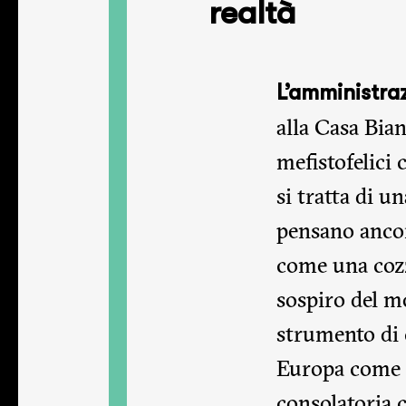
realtà
L’amministra
alla Casa Bian
mefistofelici 
si tratta di u
pensano ancor
come una cozza
sospiro del mo
strumento di 
Europa come f
consolatoria c