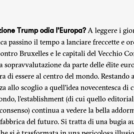
A leggere i gio
zione Trump odia l’Europa?
ca passino il tempo a lanciare freccette e or
contro Bruxelles e le capitali del Vecchio C
na sopravvalutazione da parte delle élite eur
a di essere al centro del mondo. Restando 
 allo scoglio a quell’idea novecentesca di c
ndo, l’establishment (di cui quello editoria
consenso) continua a vedere la bella addor
abbrica del futuro. Si tratta di una bugia a
he si è trasformata in una pericolosa illusio