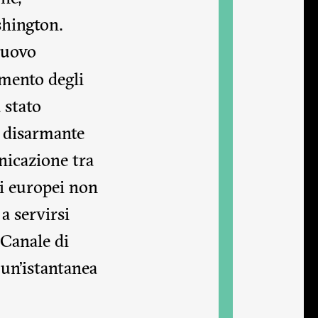
shington.
nuovo
amento degli
 stato
e disarmante
unicazione tra
li europei non
a servirsi
 Canale di
 un’istantanea