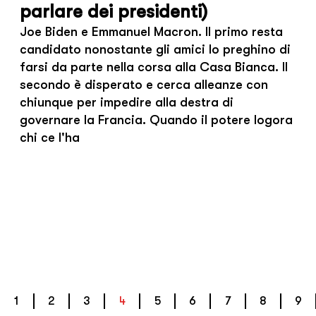
parlare dei presidenti)
Joe Biden e Emmanuel Macron. Il primo resta
candidato nonostante gli amici lo preghino di
farsi da parte nella corsa alla Casa Bianca. Il
secondo è disperato e cerca alleanze con
chiunque per impedire alla destra di
governare la Francia. Quando il potere logora
chi ce l'ha
1
2
3
4
5
6
7
8
9